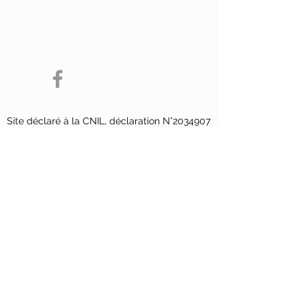
d'un particulier avant l’obtention d’un ou
plusieurs prêts d’argent. Un crédit vous engage
et doit être remboursé. Vérifiez vos capacités de
remboursement avant de vous engager.
Site déclaré à la CNIL, déclaration N°
2034907
v 0
Webmaster Login
© Crédit'Zen 2024
Site déclaré à la CNIL, déclaration N°
2034907
v 0
Mentions Légales
Données Personnelles