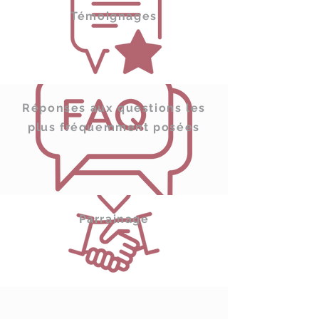
Témoignages
Réponses aux questions les
plus fréquemment posées
Parrainage
Conformément à la loi, aucun versement, de
quelque nature que ce soit, ne peut être exigé