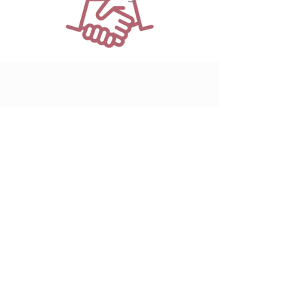
Conformément à la loi, aucun versement, de
quelque nature que ce soit, ne peut être exigé
d'un particulier avant l’obtention d’un ou
plusieurs prêts d’argent. Un crédit vous engage
et doit être remboursé. Vérifiez vos capacités de
remboursement avant de vous engager.
Site déclaré à la CNIL, déclaration N°
2034907
v 0
Webmaster Login
© Crédit'Zen 2024
Site déclaré à la CNIL, déclaration N°
2034907
v 0
Mentions Légales